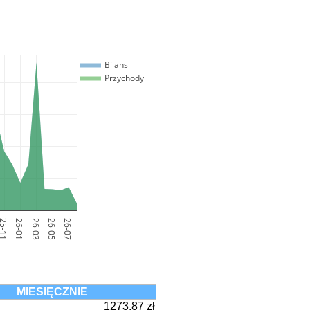
Bilans
Przychody
5-11
26-01
26-03
26-05
26-07
MIESIĘCZNIE
1273.87 zł