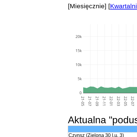
[Miesięcznie] [
Kwartaln
20k
15k
10k
5k
0
21-05
21-07
21-09
21-11
22-01
22-03
22-05
22-07
Aktualna "podu
Czynsz (Zielona 30 l.u. 3)