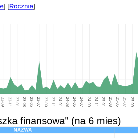
ie
] [
Rocznie
]
22-09
22-11
23-01
23-03
23-05
23-07
23-09
23-11
24-01
24-03
24-05
24-07
24-09
24-11
25-01
25-03
25-05
25-07
25-09
2
szka finansowa" (na 6 mies)
NAZWA